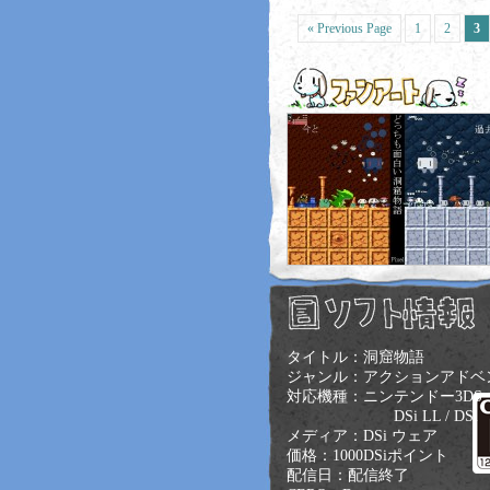
« Previous Page
1
2
3
タイトル：洞窟物語
ジャンル：アクションアドベ
対応機種：ニンテンドー3DS
DSi LL / DSi
メディア：DSi ウェア
価格：1000DSiポイント
配信日：配信終了