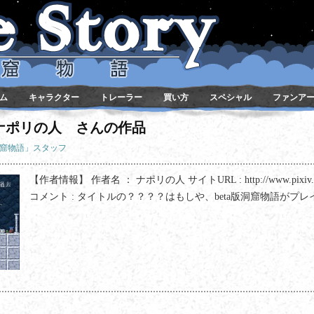
ム
キャラクター
トレーラー
買い方
スペシャル
ファンア
ナポリの人 さんの作品
洞窟物語」スタッフ
【作者情報】 作者名 ： ナポリの人 サイトURL : http://www.pixiv.net/
コメント : タイトルの？？？？はもしや、beta版洞窟物語がプレイ