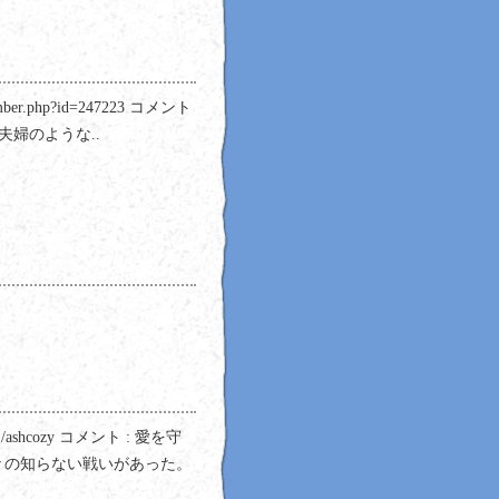
er.php?id=247223 コメント
夫婦のような..
!/ashcozy コメント : 愛を守
々の知らない戦いがあった。