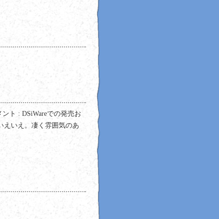
 コメント : DSiWareでの発売お
いえいえ。凄く雰囲気のあ