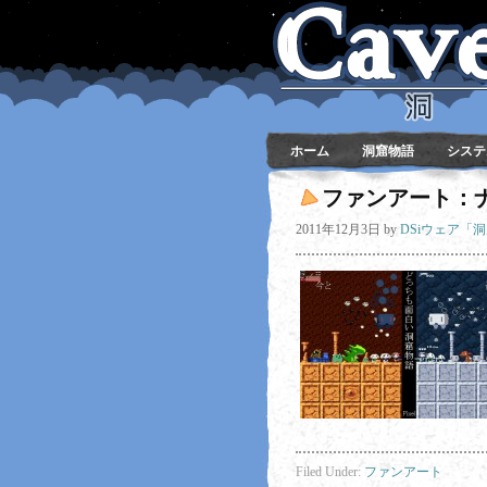
ホーム
洞窟物語
システ
ファンアート：
2011年12月3日
by
DSiウェア「
Filed Under:
ファンアート