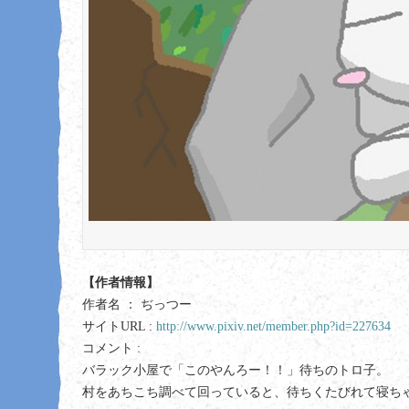
【作者情報】
作者名 ： ぢっつー
サイトURL :
http://www.pixiv.net/member.php?id=227634
コメント :
バラック小屋で「このやんろー！！」待ちのトロ子。
村をあちこち調べて回っていると、待ちくたびれて寝ち