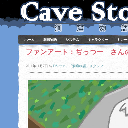
ホーム
洞窟物語
システム
キャラクター
トレー
ファンアート：ぢっつー さん
2011年11月7日
by
DSiウェア「洞窟物語」スタッフ