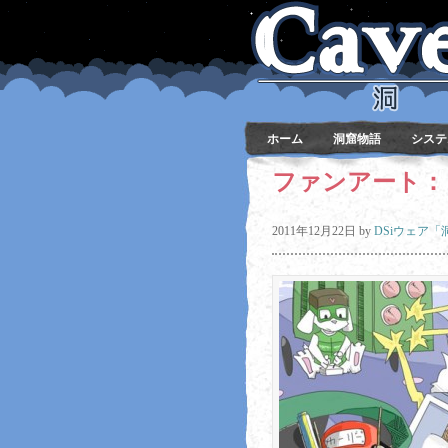
ホーム
洞窟物語
システ
ファンアート：
2011年12月22日
by
DSiウェア