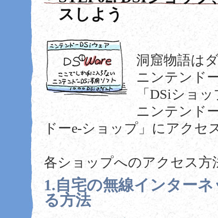
スしよう
洞窟物語は
ニンテンドーD
「DSiショ
ニンテンドー
ドーe-ショップ」にアクセ
各ショップへのアクセス方
1.自宅の無線インター
る方法