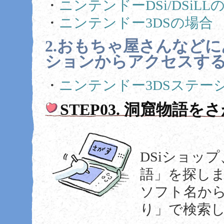
・
ニンテンドーDSi/DSiLL
・
ニンテンドー3DSの場合
2.おもちゃ屋さんなどに
ションからアクセスす
・
ニンテンドー3DSステー
STEP03. 洞窟物語を
DSiショッ
語」を探し
ソフト名か
り」で検索