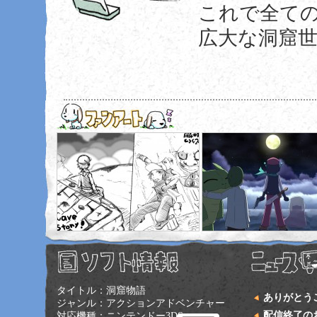
これで全て
広大な洞窟
タイトル：洞窟物語
ありがとう
ジャンル：アクションアドベンチャー
配信終了の
対応機種：ニンテンドー3DS