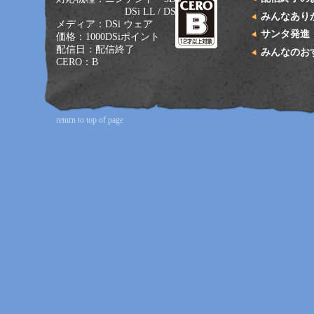
DSi LL / DSi
みんなあり
メディア：DSi ウェア
サンタ発進
価格：1000DSiポイント
配信日：配信終了
みんなのお
CERO：B
return to top of page