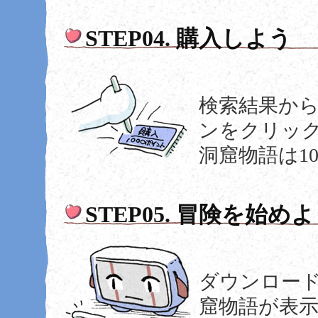
STEP04. 購入しよう
検索結果か
ンをクリッ
洞窟物語は1
STEP05. 冒険を始め
ダウンロー
窟物語が表