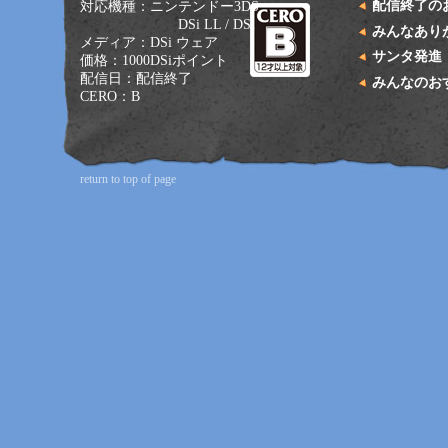
配信終了の
対応機種：ニンテンドー3DS
DSi LL / DSi
みんなあり
メディア：DSi ウェア
サンタ発進
価格：1000DSiポイント
配信日：配信終了
みんなのお
CERO：B
return to top of page