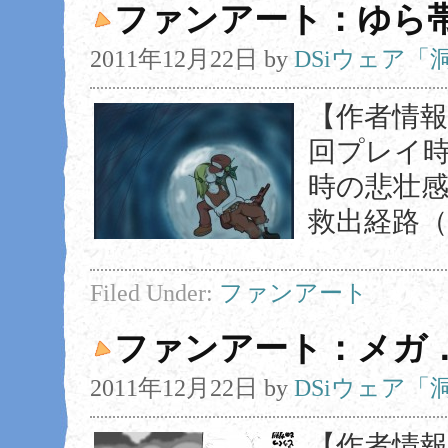
ファンアート：ゆら
2011年12月22日
by
DSiウェア
【作者情報】
回プレイ
時の悲壮感
救出経路（
Filed Under:
ファンアート
ファンアート：メガ
2011年12月22日
by
DSiウェア
【作者情報