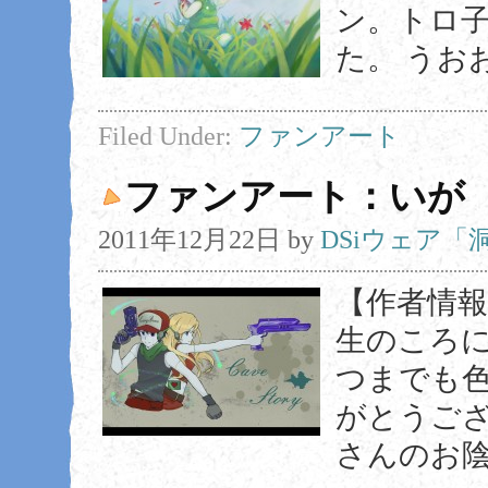
ン。トロ
た。 うおお
Filed Under:
ファンアート
ファンアート：いが
2011年12月22日
by
DSiウェア
【作者情報】
生のころ
つまでも色
がとうご
さんのお