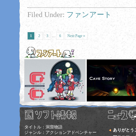
Filed Under:
ファンアート
1
2
3
…
6
Next Page »
タイトル：洞窟物語
ありがとう
ジャンル：アクションアドベンチャー