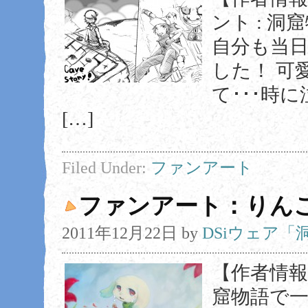
ント : 
自分も当
した！ 可
て･･･時
[…]
Filed Under:
ファンアート
ファンアート：りん
2011年12月22日
by
DSiウェア
【作者情報】
窟物語で