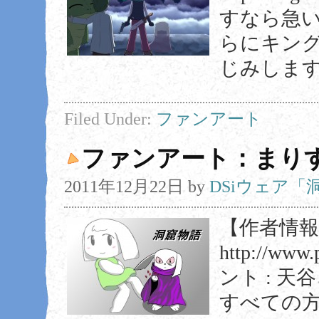
すなら急い
らにキン
じみします 
Filed Under:
ファンアート
ファンアート：まり
2011年12月22日
by
DSiウェア
【作者情報】
http://www
ント : 
すべての方