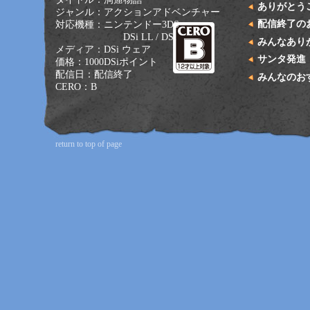
ありがとう
ジャンル：アクションアドベンチャー
配信終了の
対応機種：ニンテンドー3DS
DSi LL / DSi
みんなあり
メディア：DSi ウェア
サンタ発進
価格：1000DSiポイント
配信日：配信終了
みんなのお
CERO：B
return to top of page