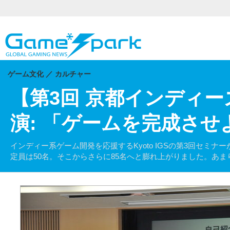
ハードコアゲーマーのためのWebメディア
ゲーム文化
カルチャー
【第3回 京都インディー
演: 「ゲームを完成させ
インディー系ゲーム開発を応援するKyoto IGSの第3回セミナ
定員は50名。そこからさらに85名へと膨れ上がりました。あま