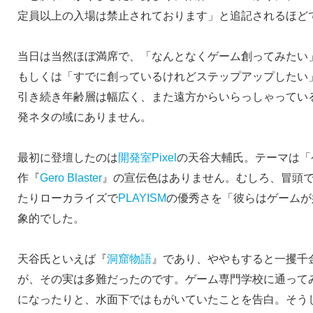
定員以上の入場は禁止されております」と追記されるほど
当日は当然ほぼ満席で、「なんとなくゲーム創ってみたい
もしくは「すでに創っているけれどステップアップしたい
引き続き年齢層は幅広く、また遠方からいらっしゃってい
発ネタの域にありません。
最初に登壇したのは
開発室Pixel
の天谷大輔氏。テーマは「
作『
Gero Blaster
』の宣伝色はありません。むしろ、冒頭
たりローカライズで
PLAYISM
の優秀さを「彼らはゲームが
象的でした。
天谷氏といえば『
洞窟物語
』であり、ややもすると一攫千
が、その実は多難だったのです。ゲーム専門学校に通って
になったりと、水面下ではもがいていたことを告白。そう