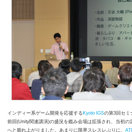
インディー系ゲーム開発を応援する
Kyoto IGS
の第3回セミ
前回(Unity関連講演)の盛況を鑑み会場は拡張され、当初の
へと膨れ上がりました。あまりに限界スレスレぶりに、
AT