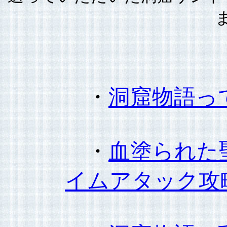
・
洞窟物語っ
・
血塗られた
イムアタック攻