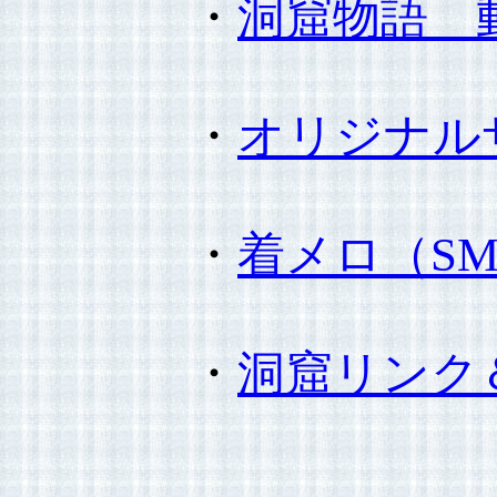
・
洞窟物語 
・
オリジナル
・
着メロ（S
・
洞窟リンク