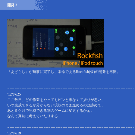
開発 3
「あざらし」が無事に完了し、本命であるRockfish(仮)の開発を再開。
'12/07/25
ここ数日、どの作業をやってもピンと来なくて捗りが悪い。
いつ完成できるか分からない現状のまま進めるのは諦めて、
あと５ケ月で完成できる別のゲームに変更するかぁ。
なんて真剣に考えていたりする..
'12/07/19