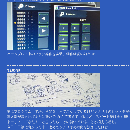
ゲームプレイ中のフラグ操作を実装。動作確認の効率UP..
'12/05/29
主にプログラム、で絵、音楽を一人でこなしているけどシナリオのヒット率が
導入部が決まればあとは勢いで..なんて考えているけど、スピード感は全く無
よーしノってきた！っと思ったら、その勢いでやることが増える感じ。
今日一日紙に向かった末、改めてシナリオの方向が決まったけど..