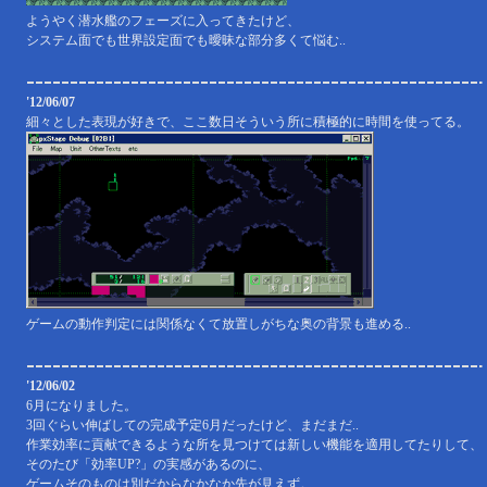
ようやく潜水艦のフェーズに入ってきたけど、
システム面でも世界設定面でも曖昧な部分多くて悩む..
'12/06/07
細々とした表現が好きで、ここ数日そういう所に積極的に時間を使ってる。
ゲームの動作判定には関係なくて放置しがちな奥の背景も進める..
'12/06/02
6月になりました。
3回ぐらい伸ばしての完成予定6月だったけど、まだまだ..
作業効率に貢献できるような所を見つけては新しい機能を適用してたりして、
そのたび「効率UP?」の実感があるのに、
ゲームそのものは別だからなかなか先が見えず。