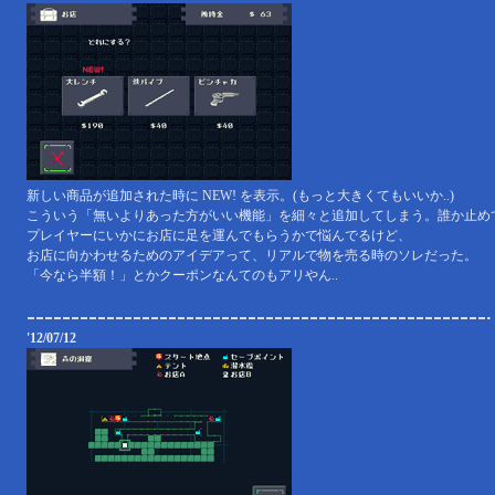
新しい商品が追加された時に NEW! を表示。(もっと大きくてもいいか..)
こういう「無いよりあった方がいい機能」を細々と追加してしまう。誰か止めて
プレイヤーにいかにお店に足を運んでもらうかで悩んでるけど、
お店に向かわせるためのアイデアって、リアルで物を売る時のソレだった。
「今なら半額！」とかクーポンなんてのもアリやん..
'12/07/12