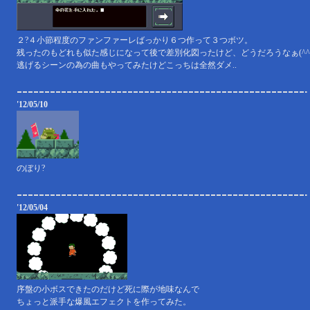
２?４小節程度のファンファーレばっかり６つ作って３つボツ。
残ったのもどれも似た感じになって後で差別化図ったけど、どうだろうなぁ(^^
逃げるシーンの為の曲もやってみたけどこっちは全然ダメ..
'12/05/10
のぼり?
'12/05/04
序盤の小ボスできたのだけど死に際が地味なんで
ちょっと派手な爆風エフェクトを作ってみた。