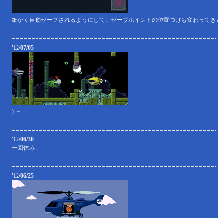
細かく自動セーブされるようにして、セーブポイントの位置づけも変わってき
'12/07/05
)- ~- ...
'12/06/30
一回休み..
'12/06/25